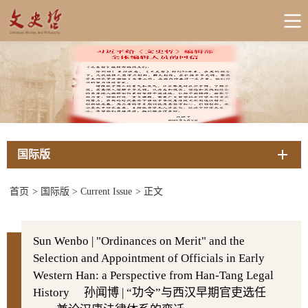
国际版
首页
>
国际版
>
Current Issue
>
正文
Sun Wenbo | "Ordinances on Merit" and the
Selection and Appointment of Officials in Early
Western Han: a Perspective from Han-Tang Legal
History 孙闻博 | “功令”与西汉早期官吏选任