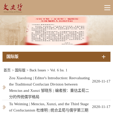
国际版
首页
>
国际版
>
Back Issues
>
Vol. 6 Iss. 1
Zou Xiaodong | Editor's Introduction: Reevaluating
2020-11-17
the Traditional Confucian Division between
Mencius and Xunzi 邹晓东 | 编者按：重估孟荀二
分的传统儒学格局
Tu Weiming | Mencius, Xunzi, and the Third Stage
2020-11-17
of Confucianism 杜维明 | 统合孟荀与儒学第三期