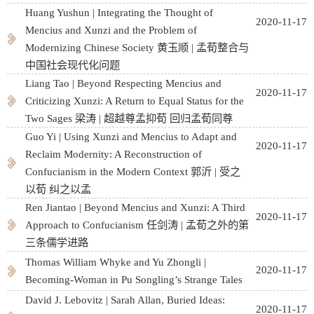
Huang Yushun | Integrating the Thought of
2020-11-17
Mencius and Xunzi and the Problem of
Modernizing Chinese Society 黄玉顺 | 孟荀整合与
中国社会现代化问题
Liang Tao | Beyond Respecting Mencius and
2020-11-17
Criticizing Xunzi: A Return to Equal Status for the
Two Sages 梁涛 | 超越尊孟抑荀 回归孟荀同尊
Guo Yi | Using Xunzi and Mencius to Adapt and
2020-11-17
Reclaim Modernity: A Reconstruction of
Confucianism in the Modern Context 郭沂 | 受之
以荀 纠之以孟
Ren Jiantao | Beyond Mencius and Xunzi: A Third
2020-11-17
Approach to Confucianism 任剑涛 | 孟荀之外的第
三条儒学进路
Thomas William Whyke and Yu Zhongli |
2020-11-17
Becoming-Woman in Pu Songling’s Strange Tales
David J. Lebovitz | Sarah Allan, Buried Ideas:
2020-11-17