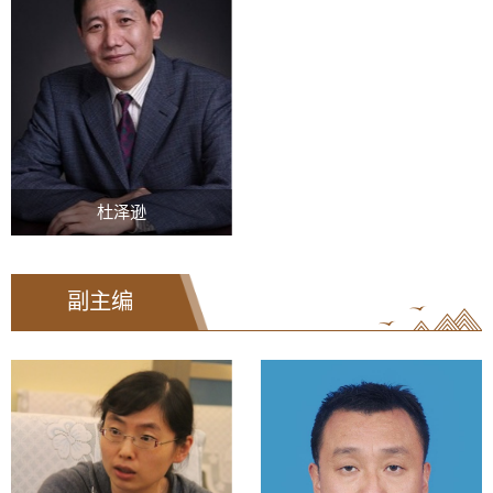
杜泽逊
副主编