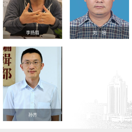
李扬眉
刘 培
孙齐