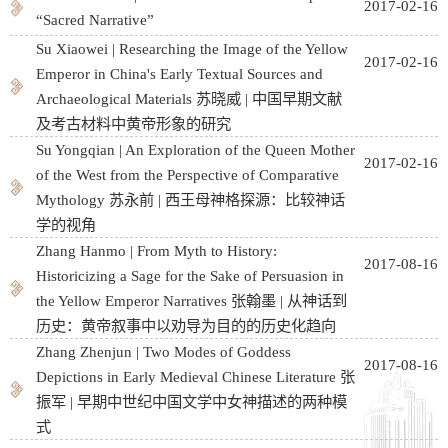
2017-02-16
“Sacred Narrative”
Su Xiaowei | Researching the Image of the Yellow
2017-02-16
Emperor in China's Early Textual Sources and
Archaeological Materials 苏晓威 | 中国早期文献
及考古材料中黄帝形象的研究
Su Yongqian | An Exploration of the Queen Mother
2017-02-16
of the West from the Perspective of Comparative
Mythology 苏永前 | 西王母神格探源：比较神话
学的视角
Zhang Hanmo | From Myth to History:
2017-08-16
Historicizing a Sage for the Sake of Persuasion in
the Yellow Emperor Narratives 张翰墨 | 从神话到
历史：黄帝叙事中以劝导为目的的历史化趋向
Zhang Zhenjun | Two Modes of Goddess
2017-08-16
Depictions in Early Medieval Chinese Literature 张
振军 | 早期中世纪中国文学中女神描述的两种模
式