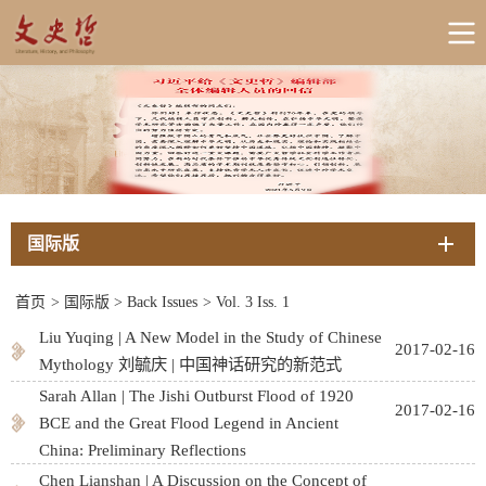
国际版
首页
>
国际版
>
Back Issues
>
Vol. 3 Iss. 1
Liu Yuqing | A New Model in the Study of Chinese
2017-02-16
Mythology 刘毓庆 | 中国神话研究的新范式
Sarah Allan | The Jishi Outburst Flood of 1920
2017-02-16
BCE and the Great Flood Legend in Ancient
China: Preliminary Reflections
Chen Lianshan | A Discussion on the Concept of