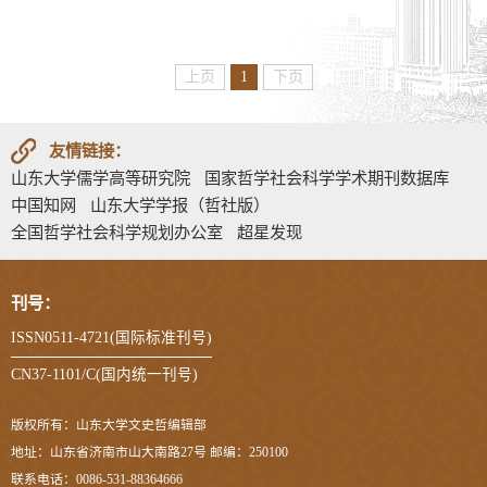
上页
1
下页
友情链接：
山东大学儒学高等研究院
国家哲学社会科学学术期刊数据库
中国知网
山东大学学报（哲社版）
全国哲学社会科学规划办公室
超星发现
刊号：
ISSN0511-4721(国际标准刊号)
CN37-1101/C(国内统一刊号)
版权所有：山东大学文史哲编辑部
地址：山东省济南市山大南路27号 邮编：250100
联系电话：0086-531-88364666