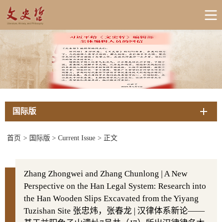
国际版
首页
>
国际版
>
Current Issue
>
正文
Zhang Zhongwei and Zhang Chunlong | A New
Perspective on the Han Legal System: Research into
the Han Wooden Slips Excavated from the Yiyang
Tuzishan Site 张忠炜，张春龙 | 汉律体系新论——