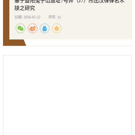
基于益阳兔子山遗址7号井（J7）所出汉律律名木
牍之研究
浏览:
日期: 2026-05-22
35