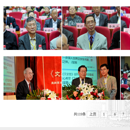
...
共119条
上页
1
6
7