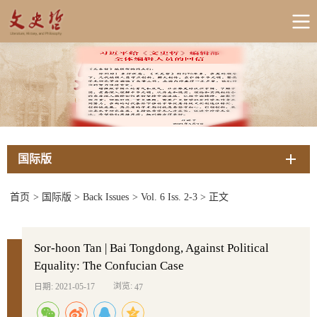
国际版
首页
>
国际版
>
Back Issues
>
Vol. 6 Iss. 2-3
>
正文
Sor-hoon Tan | Bai Tongdong, Against Political
Equality: The Confucian Case
浏览:
日期: 2021-05-17
47