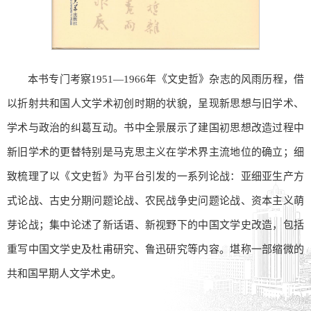
本书专门考察1951—1966年《文史哲》杂志的风雨历程，借
以折射共和国人文学术初创时期的状貌，呈现新思想与旧学术、
学术与政治的纠葛互动。书中全景展示了建国初思想改造过程中
新旧学术的更替特别是马克思主义在学术界主流地位的确立；细
致梳理了以《文史哲》为平台引发的一系列论战：亚细亚生产方
式论战、古史分期问题论战、农民战争史问题论战、资本主义萌
芽论战；集中论述了新话语、新视野下的中国文学史改造，包括
重写中国文学史及杜甫研究、鲁迅研究等内容。堪称一部缩微的
共和国早期人文学术史。