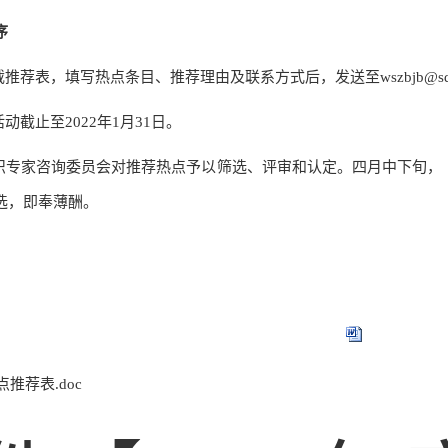
序
载推荐表，
填写热点条目、推荐理由及联系方式后，发送至
wszbjb@sd
活动截止至2022年1月31日。
组织专家咨询委员会对推荐热点予以筛选、评审和认定。四月中下旬
选，即奉薄酬。
点推荐表.doc