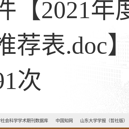
件【
2021
推荐表.doc
91
次
学社会科学学术期刊数据库
中国知网
山东大学学报（哲社版）