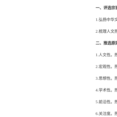
一、评选宗
1.弘扬中
2.梳理人
二、推选原
1.人文性
2.宏观性
3.思想性
4.学术性
5.前沿性
6.关注度