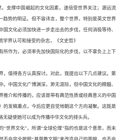
而然，支撑中国崛起的文化因素，遂倍受世界关注；源远流
这一趋势的明证。但不容讳言，整个世界，特别是英文世界
中国文化必须加快进一步走出去的步伐，任何消极等待、
流学界认可和接受的杂志，《文史哲》
有所作为，必须率先加快国际化的步伐，以不辜负上上下
界，值得各方认真探讨。对此，我提出以下几点建议。第
中。中国文化广博渊深，渺无涯际，但中国文化的精髓、
界推介和传播的，应该是带有典范性质或经典意义的中国
》的发稿重点，今后应更自觉地朝这个方向凝聚。这既是
格无疑使她可以成为传播中华文化的排头兵。
“世界文化”，所谓“全球伦理”指的也是这个意思，而未
然不会完全按照“基督教文明”来改造自己的面貌，也不会