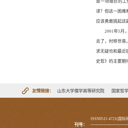
是一项艰巨的工
译？但这一困难
应该勇敢挑起这
2001年
去了，时移世易
求无疑也和最近
史哲》的主要期
友情链接：
山东大学儒学高等研究院
国家哲
ISSN0511-4721(
刊号：