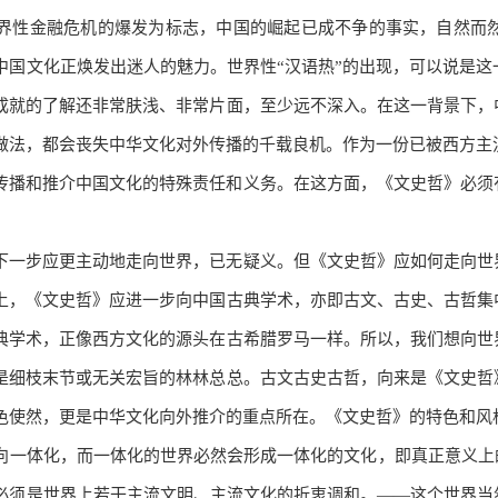
年世界性金融危机的爆发为标志，中国的崛起已成不争的事实，自然
中国文化正焕发出迷人的魅力。世界性“汉语热”的出现，可以说是
成就的了解还非常肤浅、非常片面，至少远不深入。在这一背景下，
做法，都会丧失中华文化对外传播的千载良机。作为一份已被西方主
传播和推介中国文化的特殊责任和义务。在这方面，《文史哲》必须
下一步应更主动地走向世界，已无疑义。但《文史哲》应如何走向世
上，《文史哲》应进一步向中国古典学术，亦即古文、古史、古哲集
典学术，正像西方文化的源头在古希腊罗马一样。所以，我们想向世
是细枝末节或无关宏旨的林林总总。古文古史古哲，向来是《文史哲
色使然，更是中华文化向外推介的重点所在。《文史哲》的特色和风
向一体化，而一体化的世界必然会形成一体化的文化，即真正意义上的
必须是世界上若干主流文明、主流文化的折衷调和。——这个世界当