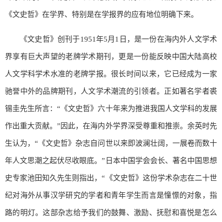
《文史哲》在学界、特别是在学报界的应有地位明确下来。
《文史哲》创刊于1951年5月1日，是一份在海内外人文学术
界享有巨大声望的老牌学术期刊，更是一份能反映中国大陆高校
人文学科学术水准的老牌学报。很长时间以来，它已经成为一家
驰誉中外的品牌期刊，人文学术潮流的引领者。正如著名学者裘
锡圭先生所言：“《文史哲》六十年来为推进我国人文学科的发展
作出重大贡献。”因此，在海内外学界深受尊重和推崇。余英时先
生认为，“《文史哲》杂志自问世以来即波澜壮阔，一展卷而数十
年人文思潮之起伏尽收眼底。”日本中国学会会长、著名中国思想
史专家池田知久先生则指出，“《文史哲》这份学术杂志在二十世
纪对海外从事汉学研究的学者和青年学生而言是憧憬的对象，指
路的明灯。这部杂志给予我们的鼓舞、激励、抚慰和喜悦是怎么