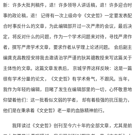
新：许多大批判稿件，退！许多领导人讲话稿，退！许多迎合时
事的政论稿，退！ 记得有一次上级命令《文史哲》一定要发表配
合时事反什么的文章，为此编辑部开过一次严肃的会议，最后决
定，将反对什么的问题，作为一个学术问题来对待，寻找严肃作
者，撰写严肃学术文章，要求作者从学理上论述问题。 会后副主
编龚克昌教授安排我去邀请治学严谨的狄其骢教授来写这篇关于
主体性的文章。这篇文章发表后， 京城学界这样反映：这是一篇
很有学术分量的论文，《文史哲》有学术骨气，不跟风。当年，
我作为年轻的编辑，目睹了发生在编辑部里的一切，心怀敬意地
仰望着他们：这一批看似文弱的学者， 却有着极强的抗压能力，
他们是在秉承着《文史哲》老一辈的血脉精神前行。
我拜读过《文史哲》创刊至今六十年的全部文章，尤其是前