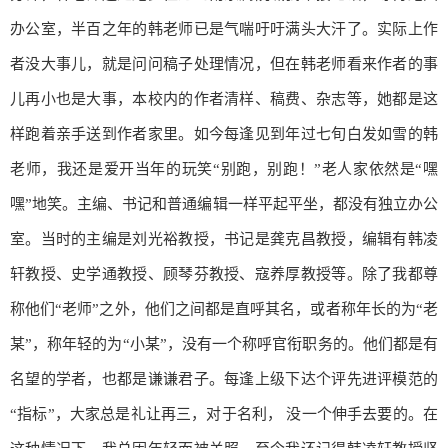
办公室，半百之年的韩老师已是气喘吁吁满头大汗了。实际上作
者没大事儿，就是问问稿子处理情况，但在韩老师看来作者的事
儿再小也是大事，本校内的作者清样、稿费、杂志等，她都是这
样跑着亲手送到作者家里。如今每逢见到年过七旬白发如雪的韩
老师，我还是爱开当年的玩笑“别跑，别跑！”老人家依然是“嘿
嘿”地笑。主编、书记和普通编辑一样平起平坐，都没有独立办公
室。当时的主编是刘光裕教授，书记是龚克昌教授，编辑有韩凌
轩教授、史学通教授、顾琴芬教授、寇养厚教授等。除了我都尊
称他们“老师”之外，他们之间都是直呼其名，或者称年长的为“老
某”，称年轻的为“小某”，没有一个称呼官衔职务的。他们都是有
名望的学者，也都是谦谦君子。每逢上级下达个评先进评模范的
“指标”，大家总是礼让再三，对于名利， 没一个伸手去要的。在