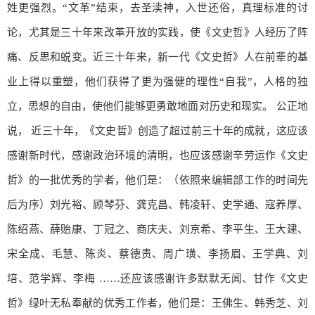
姓更强烈。“文革”结束，去圣渎神，入世还俗，真理标准的讨
论，尤其是三十年来改革开放的实践，使《文史哲》人经历了阵
痛、反思和蜕变。近三十年来，新一代《文史哲》人在前辈的基
业上得以重塑，他们获得了更为强健的理性“自我”，人格的独
立，思想的自由，使他们能够更勇敢地面对历史和现实。 公正地
说， 近三十年，《文史哲》创造了超过前三十年的成就，这应该
感谢新时代，感谢政治环境的清明，也应该感谢辛劳运作《文史
哲》的一批优秀的学者，他们是：（依照来编辑部工作的时间先
后为序）刘光裕、顾琴芬、龚克昌、韩凌轩、史学通、寇养厚、
陈绍燕、薛贻康、丁冠之、商庆夫、刘京希、李平生、王大建、
宋全成、毛慧、陈炎、蔡德贵、周广璜、李扬眉、王学典、刘
培、范学辉、李梅 ……还应该感谢许多默默无闻、甘作《文史
哲》绿叶无私奉献的优秀工作者，他们是：王佛生、韩秀芝、刘