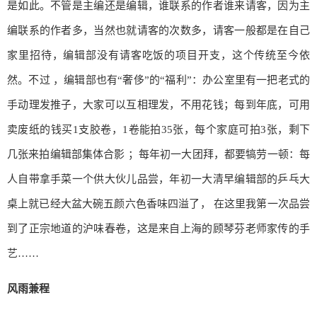
是如此。不管是主编还是编辑，谁联系的作者谁来请客，因为主
编联系的作者多，当然也就请客的次数多，请客一般都是在自己
家里招待，编辑部没有请客吃饭的项目开支，这个传统至今依
然。不过 ，编辑部也有“奢侈”的“福利”：办公室里有一把老式的
手动理发推子，大家可以互相理发，不用花钱；每到年底，可用
卖废纸的钱买1支胶卷，1卷能拍35张，每个家庭可拍3张，剩下
几张来拍编辑部集体合影 ；每年初一大团拜，都要犒劳一顿：每
人自带拿手菜一个供大伙儿品尝，年初一大清早编辑部的乒乓大
桌上就已经大盆大碗五颜六色香味四溢了， 在这里我第一次品尝
到了正宗地道的沪味春卷，这是来自上海的顾琴芬老师家传的手
艺……
风雨兼程