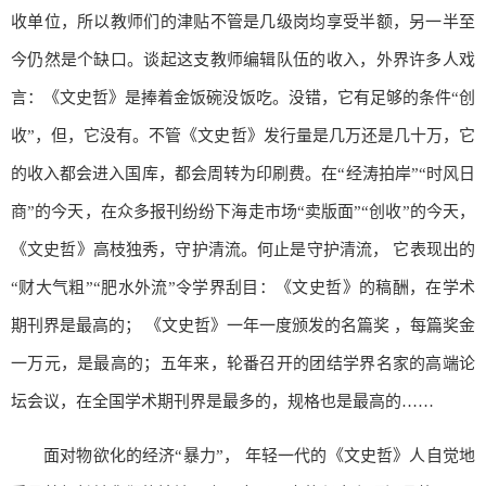
收单位，所以教师们的津贴不管是几级岗均享受半额，另一半至
今仍然是个缺口。谈起这支教师编辑队伍的收入，外界许多人戏
言：《文史哲》是捧着金饭碗没饭吃。没错，它有足够的条件“创
收”，但，它没有。不管《文史哲》发行量是几万还是几十万，它
的收入都会进入国库，都会周转为印刷费。在“经涛拍岸”“时风日
商”的今天，在众多报刊纷纷下海走市场“卖版面”“创收”的今天，
《文史哲》高枝独秀，守护清流。何止是守护清流， 它表现出的
“财大气粗”“肥水外流”令学界刮目：《文史哲》的稿酬，在学术
期刊界是最高的； 《文史哲》一年一度颁发的名篇奖 ，每篇奖金
一万元，是最高的；五年来，轮番召开的团结学界名家的高端论
坛会议，在全国学术期刊界是最多的，规格也是最高的……
面对物欲化的经济“暴力”， 年轻一代的《文史哲》人自觉地