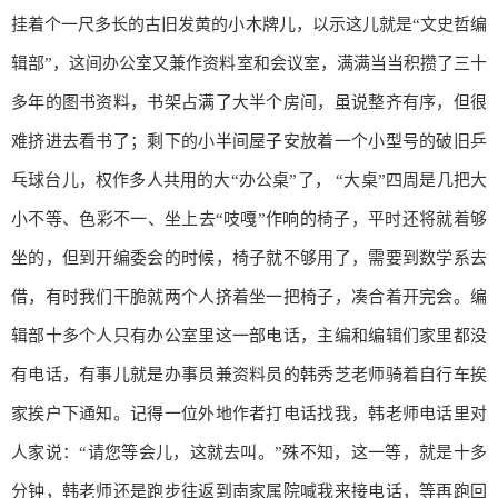
挂着个一尺多长的古旧发黄的小木牌儿，以示这儿就是“文史哲编
辑部”，这间办公室又兼作资料室和会议室，满满当当积攒了三十
多年的图书资料，书架占满了大半个房间，虽说整齐有序，但很
难挤进去看书了；剩下的小半间屋子安放着一个小型号的破旧乒
乓球台儿，权作多人共用的大“办公桌”了， “大桌”四周是几把大
小不等、色彩不一、坐上去“吱嘎”作响的椅子，平时还将就着够
坐的，但到开编委会的时候，椅子就不够用了，需要到数学系去
借，有时我们干脆就两个人挤着坐一把椅子，凑合着开完会。编
辑部十多个人只有办公室里这一部电话，主编和编辑们家里都没
有电话，有事儿就是办事员兼资料员的韩秀芝老师骑着自行车挨
家挨户下通知。记得一位外地作者打电话找我，韩老师电话里对
人家说：“请您等会儿，这就去叫。”殊不知，这一等，就是十多
分钟，韩老师还是跑步往返到南家属院喊我来接电话，等再跑回