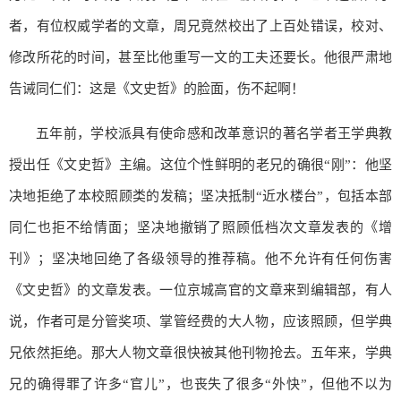
者，有位权威学者的文章，周兄竟然校出了上百处错误，校对、
修改所花的时间，甚至比他重写一文的工夫还要长。他很严肃地
告诫同仁们：这是《文史哲》的脸面，伤不起啊！
五年前，学校派具有使命感和改革意识的著名学者王学典教
授出任《文史哲》主编。这位个性鲜明的老兄的确很“刚”：他坚
决地拒绝了本校照顾类的发稿；坚决抵制“近水楼台”，包括本部
同仁也拒不给情面；坚决地撤销了照顾低档次文章发表的《增
刊》；坚决地回绝了各级领导的推荐稿。他不允许有任何伤害
《文史哲》的文章发表。一位京城高官的文章来到编辑部，有人
说，作者可是分管奖项、掌管经费的大人物，应该照顾，但学典
兄依然拒绝。那大人物文章很快被其他刊物抢去。五年来，学典
兄的确得罪了许多“官儿”，也丧失了很多“外快”，但他不以为