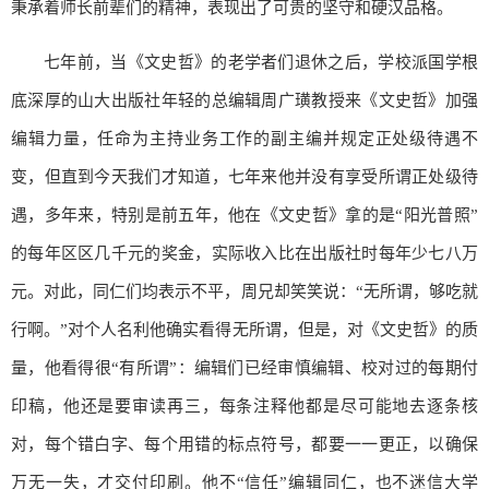
秉承着师长前辈们的精神，表现出了可贵的坚守和硬汉品格。
七年前，当《文史哲》的老学者们退休之后，学校派国学根
底深厚的山大出版社年轻的总编辑周广璜教授来《文史哲》加强
编辑力量，任命为主持业务工作的副主编并规定正处级待遇不
变，但直到今天我们才知道，七年来他并没有享受所谓正处级待
遇，多年来，特别是前五年，他在《文史哲》拿的是“阳光普照”
的每年区区几千元的奖金，实际收入比在出版社时每年少七八万
元。对此，同仁们均表示不平，周兄却笑笑说：“无所谓，够吃就
行啊。”对个人名利他确实看得无所谓，但是，对《文史哲》的质
量，他看得很“有所谓”：编辑们已经审慎编辑、校对过的每期付
印稿，他还是要审读再三，每条注释他都是尽可能地去逐条核
对，每个错白字、每个用错的标点符号，都要一一更正，以确保
万无一失，才交付印刷。他不“信任”编辑同仁，也不迷信大学