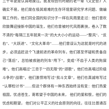
三十年更是认真咂摸过。我发现创刊时期的老一辈《文史哲》人
确实不易，他们是在极其艰难的生存环境里研究学术问题、做编
辑工作的，他们同全国的知识分子一样在风雨里走过：他们曾欢
欣鼓舞迎接新中国的诞生，他们也曾被时代风雨裹挟，卷入了数
不清的“每隔三五年就来一次”的大大小小的运动——“整风”、“反
右”、“大跃进”、“文化大革命”……他们曾误认为这就是时代的进
步，必须追赶这个飞速前进的革命列车，他们甚至怀疑和责备自
己“落后”，总怕被疾驰的列车“甩下”，变成“不齿于人类的狗屎
堆”。他们高唱过“三忠于”“四无限”的“颂歌”，他们也高唱过阶级
斗争的“战歌”，他们激愤地写过“批斗文章”，他们也真诚地写过
“认罪检讨书”……但这个群体有一种东西始终没有变：他们热爱
祖国，忧虑苍生，寄希望于中国的未来， 他们的爱和恨，他们的
忧虑和期望， 他们对公平正义的社会原则的向往，往往比普通百