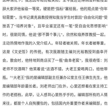
这种情况下，我总因年轻而被关照，至今我还记得韩凌轩教授坚
辞大家评他省级一等奖，硬是把“指标”塞给我，他的观点是“你年
轻需要”。当书记龚克昌教授得知我当学生时曾因“自由化问题”受
挫丢了“培养对象”，且毕业鉴定还有一笔“受自由化思想影响”
时，很是同情，他说“那不算个事儿”，欣然和寇养厚教授一起，
主动热情地作我的入党介绍人。年轻者被关照，年长者被尊重，
这是《文史哲》的传统。有次我跟随主编刘光裕教授到曲阜开
会，散会时，他特地到商店买了一瓶“曲阜老窖”，我很奇怪：刘
老师不饮酒啊？他笑着说“这酒不错，大老王爱喝两口，给他带
瓶。”“大老王”指的是编辑部副主任兼办公室主任王佛生先生，他
是编辑部年龄最长者。刘老师出门在外，心里还想着在家主持工
作的老搭档，此举，让人感到心里热乎乎的。编辑部所有的人情
来往，都是个人自掏腰包的，包括国内外重要作者来编辑部，也