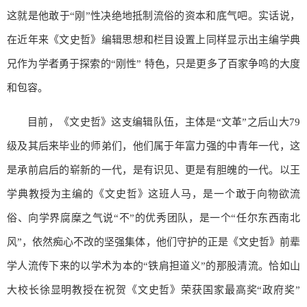
这就是他敢于“刚”性决绝地抵制流俗的资本和底气吧。实话说，
在近年来《文史哲》编辑思想和栏目设置上同样显示出主编学典
兄作为学者勇于探索的“刚性” 特色，只是更多了百家争鸣的大度
和包容。
目前，《文史哲》这支编辑队伍，主体是“文革”之后山大79
级及其后来毕业的师弟们，他们属于年富力强的中青年一代，这
是承前启后的崭新的一代，是有识见、更是有胆魄的一代。以王
学典教授为主编的《文史哲》这班人马，是一个敢于向物欲流
俗、向学界腐糜之气说“不”的优秀团队，是一个“任尔东西南北
风”，依然痴心不改的坚强集体，他们守护的正是《文史哲》前辈
学人流传下来的以学术为本的“铁肩担道义”的那股清流。恰如山
大校长徐显明教授在祝贺《文史哲》荣获国家最高奖“政府奖”