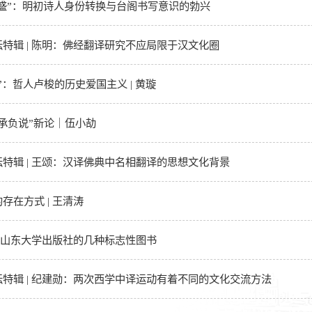
鸣盛”：明初诗人身份转换与台阁书写意识的勃兴
特辑 | 陈明：佛经翻译研究不应局限于汉文化圈
”：哲人卢梭的历史爱国主义 | 黄璇
承负说”新论｜伍小劼
特辑 | 王颂：汉译佛典中名相翻译的思想文化背景
存在方式 | 王清涛
谈谈山东大学出版社的几种标志性图书
特辑 | 纪建勋：两次西学中译运动有着不同的文化交流方法