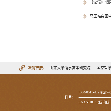
《论语》“因
马王堆帛画中
友情链接：
山东大学儒学高等研究院
国家哲
ISSN0511-4721(
刊号：
CN37-1101/C(国内