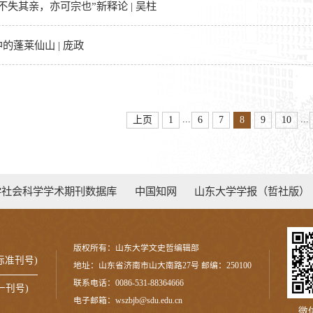
不失其亲，亦可宗也”新释论 | 吴柱
的蓬莱仙山 | 庞政
...
...
上页
1
6
7
8
9
10
学社会科学学术期刊数据库
中国知网
山东大学学报（哲社版）
版权所有：山东大学文史哲编辑部
国际标准刊号)
地址：山东省济南市山大南路27号 邮编：250100
联系电话：0086-531-88364666
统一刊号)
电子邮箱：wszbjb@sdu.edu.cn
微