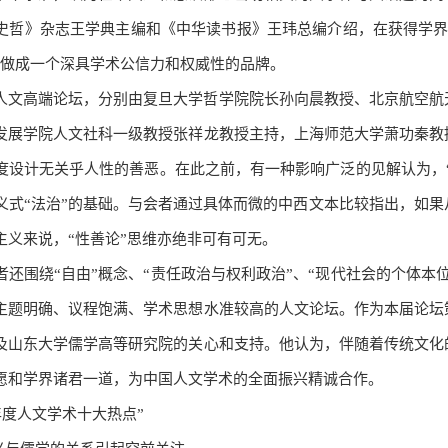
史哲》杂志王学典主编和《中华读书报》王玮总编介绍，在获得学界
”做成一个深具学术公信力和权威性的品牌。
人文高端论坛，分别由复旦大学哲学院院长孙向晨教授、北京航空航
发展学院人文社科一级教授张祥龙教授主持，上海师范大学萧功秦教
度设计无关乎人性的善恶。在此之前，有一种影响广泛的见解认为，“性
义式“法治”的基础。与会者通过具体而微的中西文本比较指出，如果
主义来说，“性善论”思维亦绝非可有可无。
者还围绕“自由”概念、“责任政治与权利政治”、“现代社会的个体本
主题明确、议程饱满、学术思想水准较高的人文论坛。作为本届论坛
及山东大学儒学高等研究院的关心和支持。他认为，伴随着传统文化
愿和学界诸君一道，为中国人文学术的全面振兴精诚合作。
4年度人文学术十大热点”