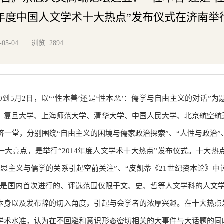
14年度中国人文学术十大热点”发布仪式在济南举
浏览:
-05-04
2894
月30到5月2日，以“‘性本善’还是‘性本恶’：儒学与自由主义的对
、复旦大学、上海师范大学、清华大学、中国人民大学、北京航空航
济济一堂，分别围绕“自由主义的困境与儒家政治探索”、“人性与政治
一大亮点，是举行“2014年度人文学术十大热点”发布仪式。十大
克思主义与儒学的关系引起空前关注”、“皮凯蒂《21世纪资本论》
也是国内首次进行的、评选范围仅限于文、史、哲等人文学科的人文学
本身以及发布辞的切入角度，引起与会学者的浓厚兴趣。在十大热点
学术水准，认为在不回避和意识形态密切相关的大事件与大话题的同