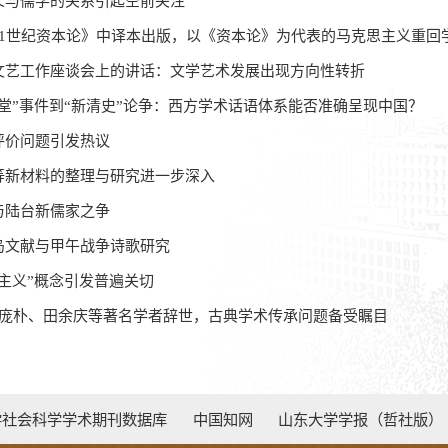
主义与儒学的关系引起空前关注
《21世纪资本论》中译本出版，以《资本论》为代表的马克思主义重回
在文艺工作座谈会上的讲话：文学艺术发展出现方向性转折
京学堂”事件到“新清史”论争：西方学术话语体系能否准确呈现中国？
术评价问题引发热议
献等新材料的整理与研究进一步深入
学与陆台新儒家之争
鱼岛文献与甲午战争诗歌研究
无主义”概念引发普遍关切
介、庞朴、田余庆等著名学者辞世，古典学术传承问题备受瞩目
学社会科学学术期刊数据库
中国知网
山东大学学报（哲社版）