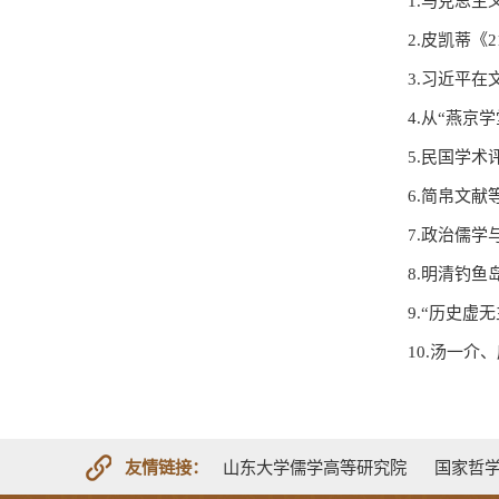
1.马克思
2.皮凯蒂
3.习近平
4.从“燕
5.民国学
6.简帛文
7.政治儒
8.明清钓
9.“历史虚
10.汤一
友情链接：
山东大学儒学高等研究院
国家哲