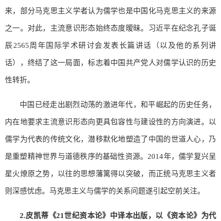
来，部分马克思主义学者认为儒学也是中国化马克思主义的来源
之一。对此，主流意识形态始终态度暧昧。习近平在纪念孔子诞
辰2565周年国际学术研讨会发表长篇讲话（以及他的系列讲
话），终结了这一局面，标志着中国共产党人对儒学认识的历史
性转折。
中国已经走出剧烈动荡的激进年代，和平崛起的历史任务，
内在地要求主流意识形态向更具包容性与建设性的方向演进。以
儒学为代表的传统文化，潜移默化地塑造了中国的世道人心，乃
是重塑精神世界与道德秩序的基础性资源。2014年，儒学复兴呈
星火燎原之势，以往的思想藩篱得以突破，而正统马克思主义者
则深感忧虑。马克思主义与儒学的关系问题遂引起空前关注。
2.
皮凯蒂《21世纪资本论》中译本出版，以《资本论》为代