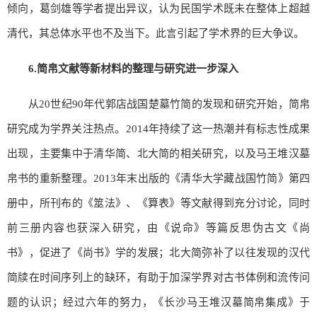
倾向，葛剑雄等学者提出异议，认为民国学术既未在整体上超越
清代，其总体水平也不及当下。此言引起了学术界的巨大争议。
6.
简帛文献等新材料的整理与研究进一步深入
从20世纪90年代郭店战国楚墓竹简的发现和研究开始，简帛
研究成为学界关注热点。2014年持续了这一热潮并有标志性成果
出现，主要集中于清华简、北大简的相关研究，以及马王堆汉墓
帛书的重新整理。2013年末出版的《清华大学藏战国竹简》第四
册中，所刊布的《筮法》、《算表》等文献得到充分讨论，同时
前三册内容也获深入研究，由《说命》等篇反思伪古文《尚
书》，促进了《尚书》学的发展；北大简弥补了以往发现的汉代
简牍在时间序列上的缺环，有助于加深学界对古书体例和流传问
题的认识；经过六年的努力，《长沙马王堆汉墓简帛集成》于