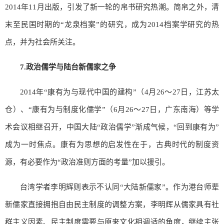
2014年11月出版，引发了新一轮的帛书研究热潮。简帛之外，清
末至民国时期的“龙泉档案”的研究，成为2014档案学研究的热
点，并为社会所关注。
7.
政治儒学与陆台新儒家之争
2014年“康有为与现代中国的建构”（4月26～27日，江苏太
仓）、“康有为与制度化儒学”（6月26～27日，广东南海）等学
术会议相继召开，中国大陆“政治儒学”渐成气候，“回到康有为”
成为一时焦点。康有为思想的启发性在于，古典时代的制度资
源，有必要作为“政治准则方面的考量”加以援引。
台湾学者李明辉则表示不认同“大陆新儒家”。作为港台师辈
新儒家直接拥抱自由民主制度的调整方案，李明辉从儒家具有社
群主义因素、民主制度需要与原来文化相调适的角度，继续主张