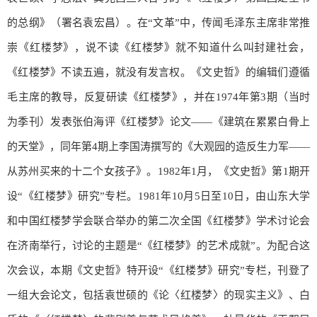
的总纲》（署名袁宏昌）。在“文革”中，传闻毛泽东主席非常推
崇《红楼梦》，说不读《红楼梦》就不知道什么叫封建社会，
《红楼梦》不读五遍，就没有发言权。《文史哲》的编辑们遵循
毛主席的教导，反复研读《红楼梦》，并在1974年第3期（当时
为季刊）发表张伯海评《红楼梦》论文——《建筑在累累白骨上
的天堂》，同年第4期上李国涛撰写的《大观园的造反生力军——
从苏州买来的十二个女孩子》。1982年1月，《文史哲》第1期开
设“《红楼梦》研究”专栏。1981年10月5日至10日，由山东大学
和中国红楼梦学会联合举办的第二次全国《红楼梦》学术讨论会
在济南举行，讨论的主题是“《红楼梦》的艺术成就”。为配合这
次会议，本期《文史哲》特开设“《红楼梦》研究”专栏，刊登了
一组大会论文，包括袁世硕的《论〈红楼梦〉的现实主义》、白