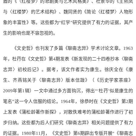
盾的《〈红楼梦〉的悲剧美与艺术风格美》、杜景华的《王熙凤
与〈红楼梦〉的艺术结构》、魏同贤的《简论〈红楼梦〉人物形
象的丰富性》等。这些都为“红学”研究提供了有力的证据，其产
生的影响也是不容忽视的。
《文史哲》也刊发了多篇《聊斋志异》学术讨论文章。1963
年，杜荇在《文史哲》第4期发表《新发现的二十四卷抄本〈聊斋
志异〉初校后记》。据考，该文作者实为康生。徐庆全在《康
生、齐燕铭关于〈聊斋志异〉版本信跋》（《历史学家茶座》
2009年第1辑）一文中通过多方面钩沉，得出“‘杜荇’似是康生的
笔名”这一令人信服的结论。1964年，徐恭时在《文史哲》第2期
上发表《蒲松龄著作新探》，对散佚难考的蒲松龄著作进行了初
步归纳。这些都为后人们研究《聊斋志异》相关问题提供了有力
的证据。1980年11月，《文史哲》第6期辟出专版开展“《聊斋志