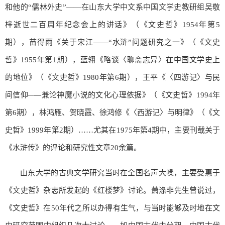
和他的“儒林外史”——在山东大学中文系中国文学史教研组吴敬
梓逝世二百周年纪念会上的讲话》（《文史哲》1954年第5
期），苗得雨《关于宋江——“水浒”问题研究之一》（《文史
哲》1955年第1期），蓝翎《略谈〈聊斋志异〉在中国文学史上
的地位》（《文史哲》1980年第6期），王平《〈四游记〉与民
间信仰─—兼论神魔小说的文化心理依据》（《文史哲》1994年
第6期），林鸿雁、贺晓霞、徐鸿修《〈西游记〉与明律》（《文
史哲》1999年第2期）……尤其在1975年第4期中，主要刊载关于
《水浒传》的评论和研究性文章20余篇。
山东大学的古典文学研究当时在全国名声大噪，主要受惠于
《文史哲》杂志所发起的《红楼梦》讨论。萧涤非先生曾说过，
《文史哲》在50年代之所以办得有生气，与当时能够及时地在文