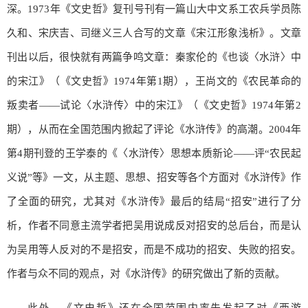
深。1973年《文史哲》复刊号刊有一篇山大中文系工农兵学员陈
久和、宋庆吉、司继义三人合写的文章《宋江形象浅析》。文章
刊出以后，很快就有两篇争鸣文章：秦家伦的《也谈〈水浒〉中
的宋江》（《文史哲》1974年第1期），王尚文的《农民革命的
叛卖者——试论〈水浒传〉中的宋江》（《文史哲》1974年第2
期），从而在全国范围内掀起了评论《水浒传》的高潮。2004年
第4期刊登的王学泰的《〈水浒传〉思想本质新论——评“农民起
义说”等》一文，从主题、思想、招安等各个方面对《水浒传》作
了全面的研究，尤其对《水浒传》最后的结局“招安”进行了分
析，作者不同意主流学者把吴用说成反对招安的总后台，而是认
为吴用等人反对的不是招安，而是不成功的招安、失败的招安。
作者与众不同的观点，对《水浒传》的研究做出了新的贡献。
此外，《文史哲》还在全国范围内率先发起了对《西游