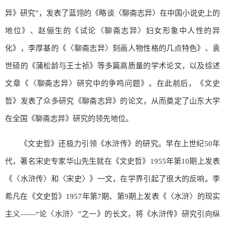
异》研究”，发表了蓝翎的《略谈〈聊斋志异〉在中国小说史上的
地位》、赵俪生的《试论〈聊斋志异〉妇女形象中人性的异
化》，李厚基的《〈聊斋志异〉刻画人物性格的几点特色》、袁
世硕的《蒲松龄与王士祯》等多篇高质量的学术论文，以及综述
文章《〈聊斋志异〉研究中的争鸣问题》。在此前后，《文史
哲》发表了众多研究《聊斋志异》的论文，从而奠定了山东大学
在全国《聊斋志异》研究的领先地位。
《文史哲》还极力引领《水浒传》的研究。早在上世纪50年
代，著名宋史专家华山先生就在《文史哲》1955年第10期上发表
《〈水浒传〉和〈宋史〉》一文，在学界引起了很大的反响。李
希凡在《文史哲》1957年第7期、第9期上发表《〈水浒〉的现实
主义——“论〈水浒〉”之一》的长文，将《水浒传》研究引向纵