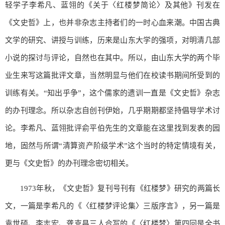
轻学子李希凡、蓝翎的《关于〈红楼梦简论〉及其他》刊发在
《文史哲》上，也并非杂志主持者们的一时心血来潮。中国古典
文学的研究、讲授与训练，历来是山东大学的强项，对明清几部
小说的探讨与评论，自然也在其中。所以，由山东大学的两个毕
业生来写这篇批评文章，当然明显与他们在校读书期间所受到的
训练有关。“知出乎争”，这个儒家的遗训一直是《文史哲》杂志
的办刊理念。所以杂志自创刊伊始，几乎期期都坚持倡导学术讨
论。李希凡、蓝翎批评俞平伯先生的文章能在这里找到发表的园
地，固然与所谓“清算资产阶级学术”这个当时的特定情境有关，
更与《文史哲》的办刊理念密切相关。
1973年秋，《文史哲》复刊号刊有《红楼梦》研究的两篇长
文，一篇是李希凡的《〈红楼梦评论集〉三版序言》，另一篇是
袁世硕、李志宏、龚克昌三人合写的《〈红楼梦〉第四回是全书