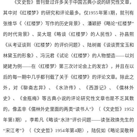
《文史哲》曾刊登过许多关于中国古典小说的研究性文章，
其中对《红楼梦》的研究和评论最多。仅1955年第1期，就刊有
张维华《〈红楼梦〉写作的历史背景》、潘颖舒《略论“红楼梦”
的时代背景》、吴大琨《略谈〈红楼梦〉的人民性》、孙昌熙
《从考证谈到〈红楼梦〉的评价问题》、陆树崙《谈谈贾宝玉和
林黛玉的形象》、冯沅君《试论〈红楼梦〉的人物塑造——以刘
姥姥为例——在〈红楼梦〉第三次讨论会上的发言》，并且在以
后的每一期中几乎都刊载了关于《红楼梦》的评论文章。除此之
外，对《聊斋志异》、《水浒传》、《西游记》、《儒林外
史》、《金瓶梅》等古典小说的评论研究性文章也是不乏其数
的，像孟非《儒林外史里面的两类“读书人”》（《文史哲》1952
年第1期），李希凡《略谈“水浒”评价问题——读张政焕先生的
“宋江考”》（《文史哲》1954年第4期），陆侃如《略论吴敬梓